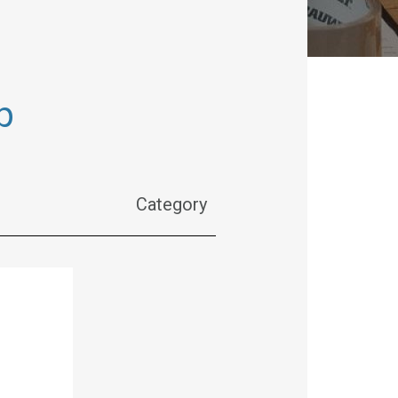
p
Category