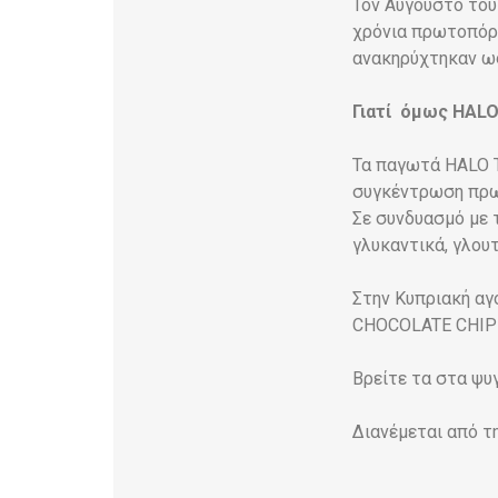
Τον Αύγουστο του
χρόνια πρωτοπόρο
ανακηρύχτηκαν ως
Γιατί όμως HALO
Τα παγωτά HALO T
συγκέντρωση πρωτ
Σε συνδυασμό με 
γλυκαντικά, γλου
Στην Κυπριακή α
CHOCOLATE CHIP 
Βρείτε τα στα ψυ
Διανέμεται από τ