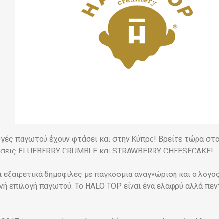
ογές παγωτού έχουν φτάσει και στην Κύπρο! Βρείτε τώρα στ
εύσεις BLUEBERRY CRUMBLE και STRAWBERRY CHEESECAKE!
 εξαιρετικά δημοφιλές με παγκόσμια αναγνώριση και ο λόγος 
εινή επιλογή παγωτού. Το HALO TOP είναι ένα ελαφρύ αλλά π